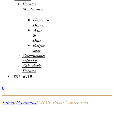
Eventos
Montesanco
Flamenco
Dinner
Wine
&
Dine
Eclipse
solar
Celebraciones
privadas
Calendario
Eventos
CONTACTO
0
Inicio
Productos
MÓN Bobal Centenario
/
/