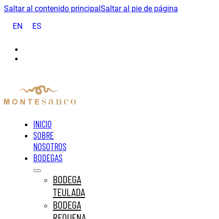
Saltar al contenido principal
Saltar al pie de página
EN
ES
INICIO
SOBRE
NOSOTROS
BODEGAS
BODEGA
TEULADA
BODEGA
REQUENA