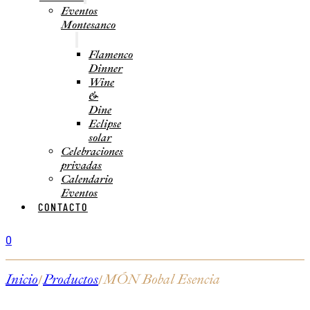
Eventos
Montesanco
Flamenco
Dinner
Wine
&
Dine
Eclipse
solar
Celebraciones
privadas
Calendario
Eventos
CONTACTO
0
Inicio
Productos
MÓN Bobal Esencia
/
/