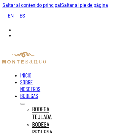
Saltar al contenido principal
Saltar al pie de página
EN
ES
INICIO
SOBRE
NOSOTROS
BODEGAS
BODEGA
TEULADA
BODEGA
REQUENA