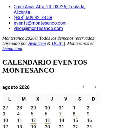
Camí Abiar Alta, 23, 03725, Teulada,
Alicante
(+34) 609 42 78 58
events@montesanco.com
vinos@montesanco.com
Montesanco 2026© Todos los derechos reservados |
Diseñado por
Avantcem
&
DCIP
| Montesanco en
Dénia.com
CALENDARIO EVENTOS
MONTESANCO
agosto 2026
L
M
X
J
V
S
D
27
28
29
30
31
1
2
3
4
5
6
7
8
9
10
11
12
13
14
15
16
17
18
19
20
21
22
23