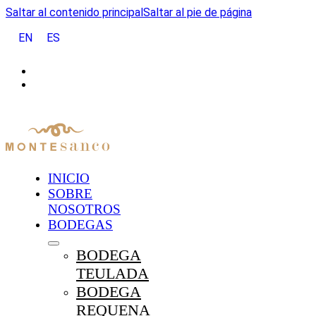
Saltar al contenido principal
Saltar al pie de página
EN
ES
INICIO
SOBRE
NOSOTROS
BODEGAS
BODEGA
TEULADA
BODEGA
REQUENA