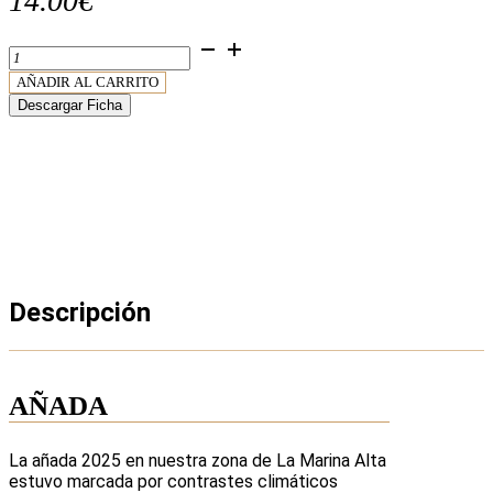
14.00
€
MÓN
Gironet
AÑADIR AL CARRITO
Rosado
Descargar Ficha
cantidad
Descripción
AÑADA
La añada 2025 en nuestra zona de La Marina Alta
estuvo marcada por contrastes climáticos