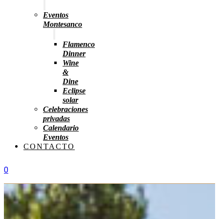
Eventos
Montesanco
Flamenco
Dinner
Wine
&
Dine
Eclipse
solar
Celebraciones
privadas
Calendario
Eventos
CONTACTO
0