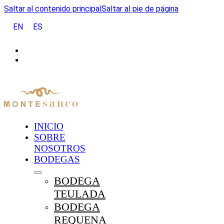
Saltar al contenido principal
Saltar al pie de página
EN
ES
INICIO
SOBRE
NOSOTROS
BODEGAS
BODEGA
TEULADA
BODEGA
REQUENA