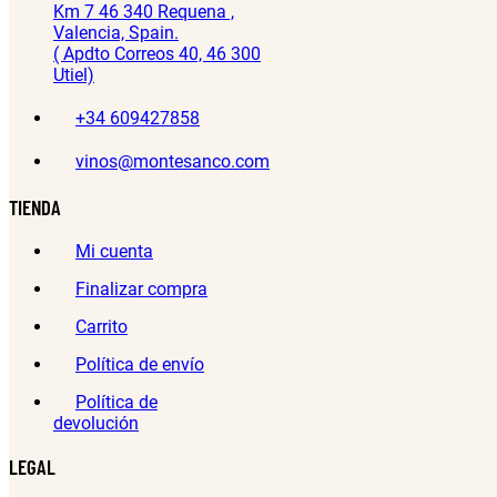
Km 7 46 340 Requena ,
Valencia, Spain.
( Apdto Correos 40, 46 300
Utiel)
+34 609427858
vinos@montesanco.com
TIENDA
Mi cuenta
Finalizar compra
Carrito
Política de envío
Política de
devolución
LEGAL