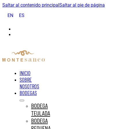
Saltar al contenido principal
Saltar al pie de página
EN
ES
INICIO
SOBRE
NOSOTROS
BODEGAS
BODEGA
TEULADA
BODEGA
REQUENA