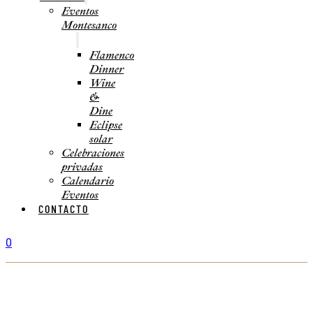
Eventos
Montesanco
Flamenco
Dinner
Wine
&
Dine
Eclipse
solar
Celebraciones
privadas
Calendario
Eventos
CONTACTO
0