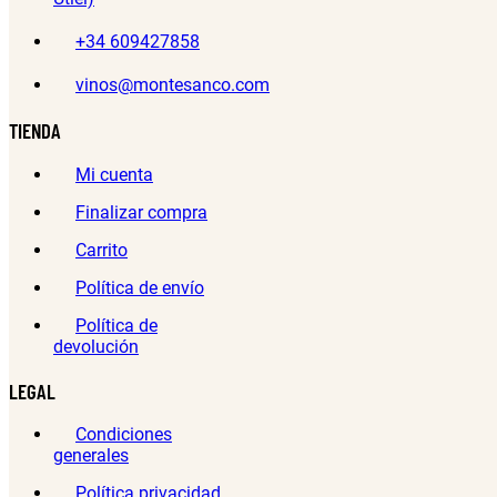
+34 609427858
vinos@montesanco.com
TIENDA
Mi cuenta
Finalizar compra
Carrito
Política de envío
Política de
devolución
LEGAL
Condiciones
generales
Política privacidad