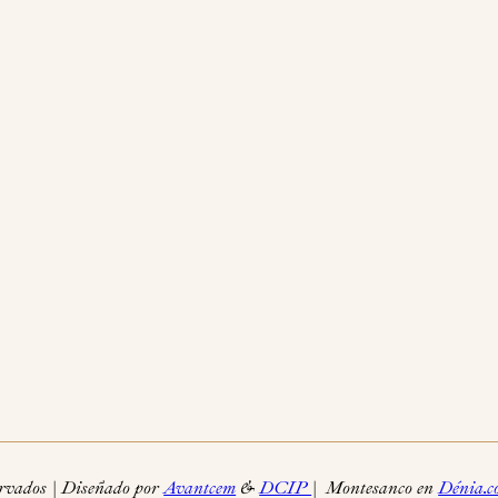
rvados | Diseñado por
Avantcem
&
DCIP
| Montesanco en
Dénia.c