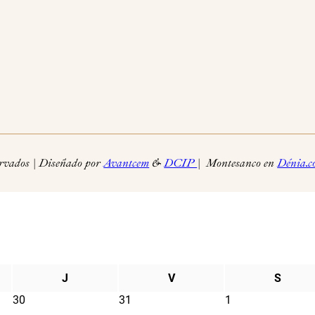
rvados | Diseñado por
Avantcem
&
DCIP
| Montesanco en
Dénia.c
J
V
S
30
31
1