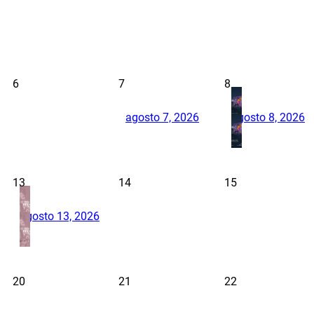
6
7
8
agosto 7, 2026
agosto 8, 2026
13
14
15
agosto 13, 2026
20
21
22