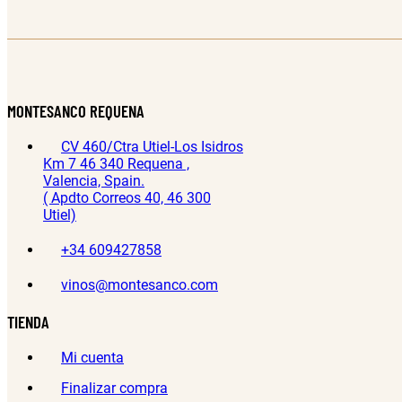
MONTESANCO REQUENA
CV 460/Ctra Utiel-Los Isidros
Km 7 46 340 Requena ,
Valencia, Spain.
( Apdto Correos 40, 46 300
Utiel)
+34 609427858
vinos@montesanco.com
TIENDA
Mi cuenta
Finalizar compra