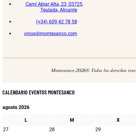
Camí Abiar Alta, 23, 03725,
Teulada, Alicante
(+34) 609 42 78 58
vinos@montesanco.com
Montesanco 2026© Todos los derechos rese
CALENDARIO EVENTOS MONTESANCO
agosto 2026
L
M
X
27
28
29